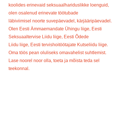
koolides erinevaid seksuaalhariduslikke loenguid,
olen osalenud erinevate töötubade
läbiviimisel noorte suvepäevadel, kärjääripäevadel.
Olen Eesti Ämmaemandate Ühingu liige, Eesti
Seksuaaltervise Liidu liige, Eesti Õdede
Liidu liige, Eesti tervishoitöötajate Kutseliidu liige.
Oma töös pean oluliseks omavahelist suhtlemist.
Lase noorel noor olla, toeta ja mõista teda sel
teekonnal.