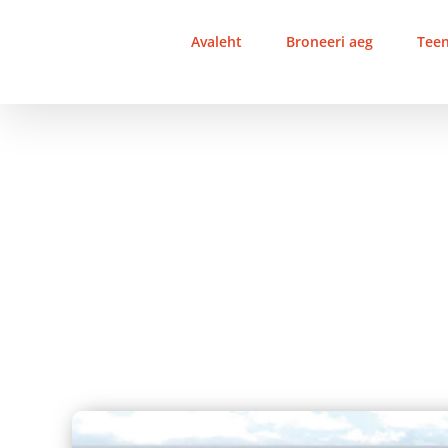
Skip
to
Avaleht
Broneeri aeg
Tee
content