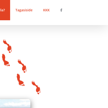
la?
Tagasiside
KKK