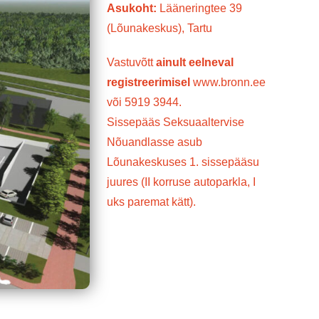
Asukoht:
Lääneringtee 39
(Lõunakeskus), Tartu
Vastuvõtt
ainult eelneval
registreerimisel
www.bronn.ee
või
5919 3944.
Sissepääs Seksuaaltervise
Nõuandlasse asub
Lõunakeskuses 1. sissepääsu
juures (II korruse autoparkla, I
uks paremat kätt).