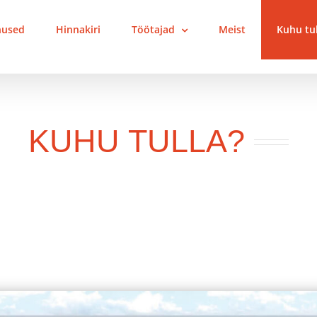
nused
Hinnakiri
Töötajad
Meist
Kuhu tul
KUHU TULLA?