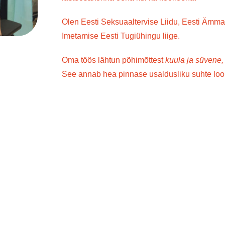
Olen Eesti Seksuaaltervise Liidu, Eesti Ämm
Imetamise Eesti Tugiühingu liige.
Oma töös lähtun põhimõttest
kuula ja süvene,
See
annab hea pinnase usaldusliku suhte loomi