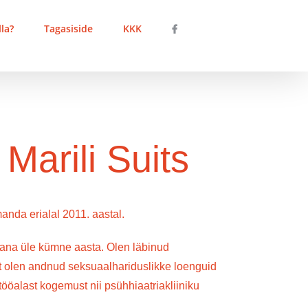
la?
Tagasiside
KKK
arili Suits
nda erialal 2011. aastal.
na üle kümne aasta. Olen läbinud
lt olen andnud seksuaalhariduslikke loenguid
ööalast kogemust nii psühhiaatriakliiniku