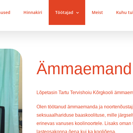
nused
Hinnakiri
Töötajad
Meist
Kuhu tul
Ämmaemand M
Lõpetasin Tartu Tervishoiu Kõrgkooli ämmaema
Olen töötanud ämmaemanda ja noortenõustaja
seksuaalhariduse baaskoolituse, mille järgse
erinevas vanuses koolinoortele. Lisaks oman t
lasteosakonna õena kui ka kooliõena.