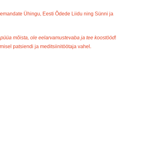
aemandate Ühingu, Eesti Õdede Liidu ning Sünni ja
 püüa mõista, ole eelarvamustevaba ja tee koostööd
!
sel patsiendi ja meditsiinitöötaja vahel.