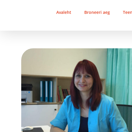
Skip
to
Avaleht
Broneeri aeg
Tee
content