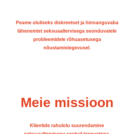
Peame oluliseks diskreetset ja hinnanguvaba
lähenemist seksuaaltervisega seonduvatele
probleemidele rõhuasetusega
nõustamistegevusel.
Meie missioon
Klientide rahulolu suurendamine
seksuaaltervisega seotud teenustega,