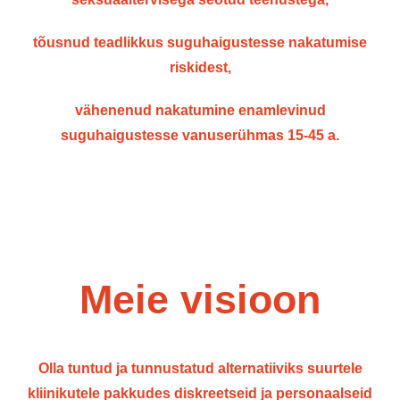
tõusnud teadlikkus suguhaigustesse nakatumise
riskidest,
vähenenud nakatumine enamlevinud
sugu
h
aigustesse vanuserühmas 15-45 a.
Meie visioon
Olla tuntud ja tunnustatud alternatiiviks suurtele
kliinikutele pakkudes diskreetseid ja personaalseid