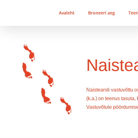
Skip
to
Avaleht
Broneeri aeg
Tee
content
Naistea
Naistearsti vastuvõttu 
(k.a.) on teenus tasuta,
Vastuvõtule pöördumis