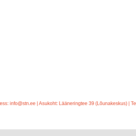
ess: info@stn.ee | Asukoht: Lääneringtee 39 (Lõunakeskus) |
Facebook