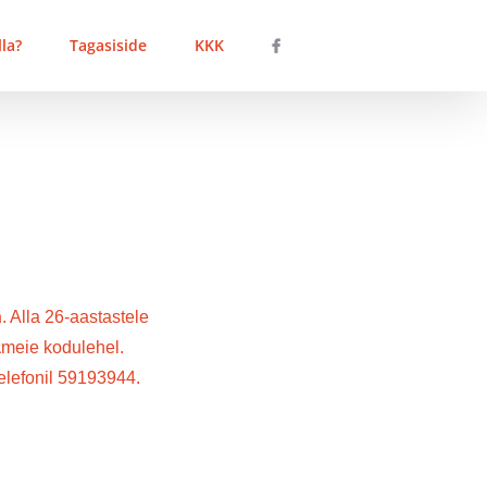
la?
Tagasiside
KKK
n
. Alla 26-aastastele
a
meie kodulehel.
elefonil 59193944.