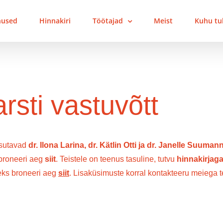
nused
Hinnakiri
Töötajad
Meist
Kuhu tul
rsti vastuvõtt
osutavad
dr. Ilona Larina
,
dr. Kätlin Otti
ja
dr. Janelle Suuman
 broneeri aeg
siit
. Teistele on teenus tasuline, tutvu
hinnakirjag
eks broneeri aeg
siit
. Lisaküsimuste korral kontakteeru meiega t