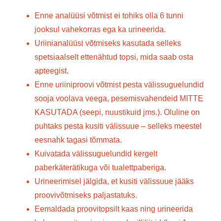
Enne analüüsi võtmist ei tohiks olla 6 tunni
jooksul vahekorras ega ka urineerida.
Uriinianalüüsi võtmiseks kasutada selleks
spetsiaalselt ettenähtud topsi, mida saab osta
apteegist.
Enne uriiniproovi võtmist pesta välissuguelundid
sooja voolava veega, pesemisvahendeid MITTE
KASUTADA (seepi, nuustikuid jms.). Oluline on
puhtaks pesta kusiti välissuue – selleks meestel
eesnahk tagasi tõmmata.
Kuivatada välissuguelundid kergelt
paberkäterätikuga või tualettpaberiga.
Urineerimisel jälgida, et kusiti välissuue jääks
proovivõtmiseks paljastatuks.
Eemaldada proovitopsilt kaas ning urineerida