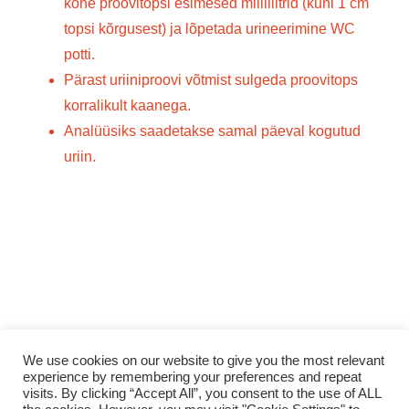
kohe proovitopsi esimesed milliliitrid (kuni 1 cm
topsi kõrgusest) ja lõpetada urineerimine WC
potti.
Pärast uriiniproovi võtmist sulgeda proovitops
korralikult kaanega.
Analüüsiks saadetakse samal päeval kogutud
uriin.
Telefoninumber: 59193944 | Meiliaadress: info@stn.ee
We use cookies on our website to give you the most relevant
experience by remembering your preferences and repeat
| Asukoht: Lääneringtee 39 (Lõunakeskus) |
visits. By clicking “Accept All”, you consent to the use of ALL
Tegevusload L04130, L05076 ja L06630