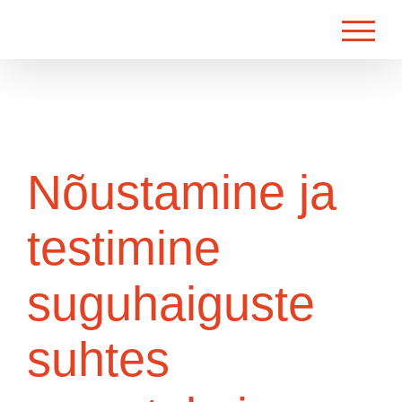
Skip
to
content
Nõustamine ja
testimine
suguhaiguste
suhtes