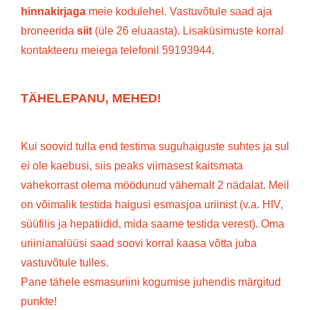
hinnakirjaga
meie kodulehel. Vastuvõtule saad aja
broneerida
siit
(üle 26 eluaasta). Lisaküsimuste korral
kontakteeru meiega telefonil 59193944.
TÄHELEPANU, MEHED!
Kui soovid tulla end testima suguhaiguste suhtes ja sul
ei ole kaebusi, siis peaks viimasest kaitsmata
vahekorrast olema möödunud vähemalt 2 nädalat. Meil
on võimalik testida haigusi esmasjoa uriinist (v.a. HIV,
süüfilis ja hepatiidid, mida saame testida verest). Oma
uriinianalüüsi saad soovi korral kaasa võtta juba
vastuvõtule tulles.
Pane tähele esmasuriini kogumise juhendis märgitud
punkte!