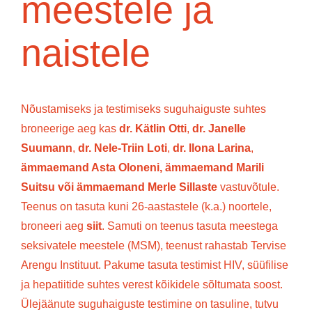
meestele ja
naistele
Nõustamiseks ja testimiseks suguhaiguste suhtes
broneerige aeg kas
dr. Kätlin Otti
,
dr. Janelle
Suumann
,
dr. Nele-Triin Loti
,
dr. Ilona Larina
,
ämmaemand Asta Oloneni,
ämmaemand Marili
Suitsu
või ämmaemand Merle Sillaste
vastuvõtule.
Teenus on tasuta kuni 26-aastastele (k.a.) noortele,
broneeri aeg
siit
. Samuti on teenus tasuta meestega
seksivatele meestele (MSM), teenust rahastab Tervise
Arengu Instituut. Pakume tasuta testimist HIV, süüfilise
ja hepatiitide suhtes verest kõikidele sõltumata soost.
Ülejäänute suguhaiguste testimine on tasuline, tutvu