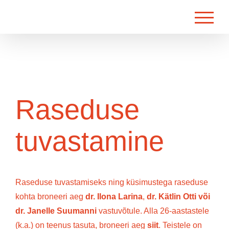
Skip
to
content
Raseduse
tuvastamine
Raseduse tuvastamiseks ning küsimustega raseduse
kohta broneeri aeg
dr. Ilona Larina
,
dr. Kätlin Otti
või
dr. Janelle Suumanni
vastuvõtule. Alla 26-aastastele
(k.a.) on teenus tasuta, broneeri aeg
siit
. Teistele on