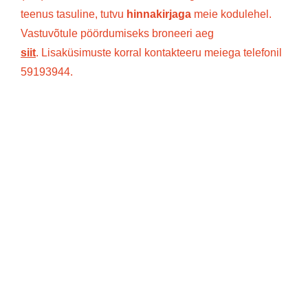
teenus tasuline, tutvu
hinnakirjaga
meie kodulehel.
Vastuvõtule pöördumiseks broneeri aeg
siit
. Lisaküsimuste korral kontakteeru meiega telefonil
59193944.